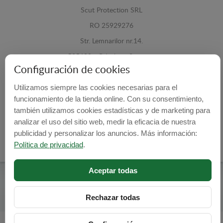
Scut Protection SRL
RO 25929276
Str. Lemnarilor nr.14.
535600 - Odorheiu Secuiesc
Configuración de cookies
Harghita, Romania
Utilizamos siempre las cookies necesarias para el
E-mail:
info@cubrecarter.com
funcionamiento de la tienda online. Con su consentimiento,
también utilizamos cookies estadísticas y de marketing para
Site:
www.cubrecarter.com
analizar el uso del sitio web, medir la eficacia de nuestra
publicidad y personalizar los anuncios. Más información:
Política de privacidad
.
Aceptar todas
Cubre Carter -
© 2026
Programed By
lokopi WEB
Rechazar todas