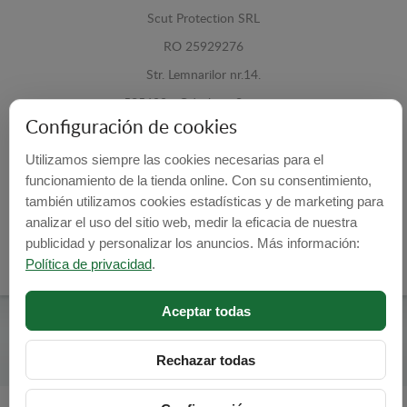
Scut Protection SRL
RO 25929276
Str. Lemnarilor nr.14.
535600 - Odorheiu Secuiesc
Configuración de cookies
Harghita, Romania
Utilizamos siempre las cookies necesarias para el
E-mail:
info@cubrecarter.com
funcionamiento de la tienda online. Con su consentimiento,
también utilizamos cookies estadísticas y de marketing para
Site:
www.cubrecarter.com
analizar el uso del sitio web, medir la eficacia de nuestra
publicidad y personalizar los anuncios. Más información:
Política de privacidad
.
Aceptar todas
Cubre Carter -
© 2026
Programed By
lokopi WEB
Rechazar todas