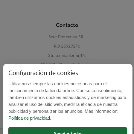
Contacto
Scut Protection SRL
RO 25929276
Str. Lemnarilor nr.14.
535600 - Odorheiu Secuiesc
Configuración de cookies
Harghita, Romania
Utilizamos siempre las cookies necesarias para el
E-mail:
info@cubrecarter.com
funcionamiento de la tienda online. Con su consentimiento,
también utilizamos cookies estadísticas y de marketing para
Site:
www.cubrecarter.com
analizar el uso del sitio web, medir la eficacia de nuestra
publicidad y personalizar los anuncios. Más información:
Política de privacidad
.
Aceptar todas