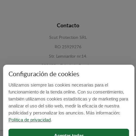
Contacto
Scut Protection SRL
RO 25929276
Str. Lemnarilor nr.14.
535600 - Odorheiu Secuiesc
Configuración de cookies
Harghita, Romania
Utilizamos siempre las cookies necesarias para el
E-mail:
info@cubrecarter.com
funcionamiento de la tienda online. Con su consentimiento,
también utilizamos cookies estadísticas y de marketing para
Site:
www.cubrecarter.com
analizar el uso del sitio web, medir la eficacia de nuestra
publicidad y personalizar los anuncios. Más información:
Política de privacidad
.
Aceptar todas