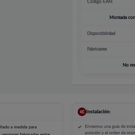
Código EAN:
Montada con 
Disponibilidad
Fabricante
No re
Instalación:
Enviamos una guía de insta
señado a medida para
posición y el orden de mont
versiones fabricadas entre