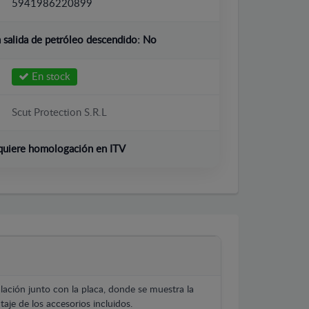
5941986220899
salida de petróleo descendido:
No
En stock
Scut Protection S.R.L
quiere homologación en ITV
lación junto con la placa, donde se muestra la
aje de los accesorios incluidos.