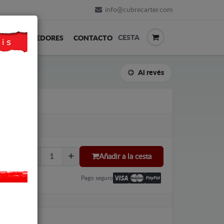
info@cubrecarter.com
CESTA
REVENDEDORES
CONTACTO
Al revés
KGM MUSSO
Añadir a la cesta
Pago seguro