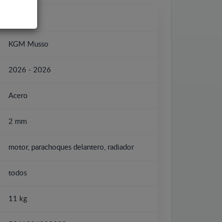
KGM
KGM Musso
2026 - 2026
Acero
2 mm
motor, parachoques delantero, radiador
todos
11 kg