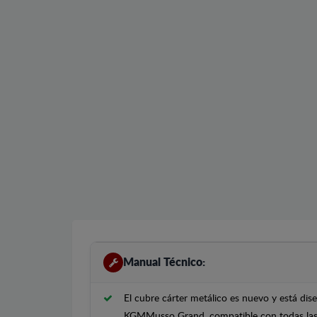
Manual Técnico:
El cubre cárter metálico es nuevo y está di
KGMMusso Grand, compatible con todas las 