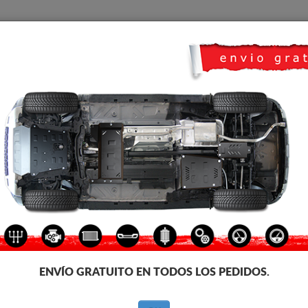
CUBRE CARTER
HOME
TRANSPORTE
FEEDBACK
co KGM Musso
CUBRE CÁRTER METALICO 
Código de producto: 20.024
206
€
IVA incl.
ENVÍO GRATUITO EN TODOS LOS PEDIDOS.