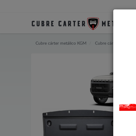
Cubre cárter metálico KGM
Cubre cárter metáli