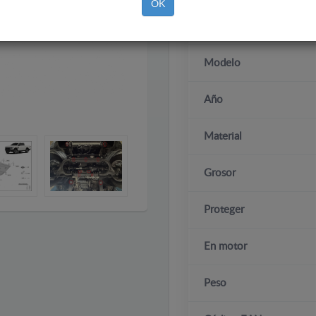
OK
Marca
Modelo
Año
Material
Grosor
Proteger
En motor
Peso