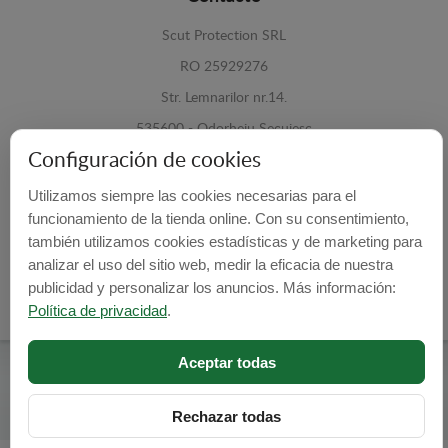
Scut Protection SRL
RO 25929276
Str. Lemnarilor nr.14.
535600 - Odorheiu Secuiesc
Configuración de cookies
Harghita, Romania
Utilizamos siempre las cookies necesarias para el
E-mail:
info@cubrecarter.com
funcionamiento de la tienda online. Con su consentimiento,
también utilizamos cookies estadísticas y de marketing para
Site:
www.cubrecarter.com
analizar el uso del sitio web, medir la eficacia de nuestra
publicidad y personalizar los anuncios. Más información:
Política de privacidad
.
Aceptar todas
Cubre Carter -
© 2026
Programed By
lokopi WEB
Rechazar todas