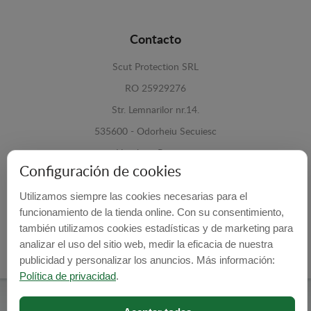
Contacto
Scut Protection SRL
RO 25929276
Str. Lemnarilor nr.14.
535600 - Odorheiu Secuiesc
Harghita, Romania
Configuración de cookies
E-mail:
info@cubrecarter.com
Utilizamos siempre las cookies necesarias para el
funcionamiento de la tienda online. Con su consentimiento,
Site:
www.cubrecarter.com
también utilizamos cookies estadísticas y de marketing para
analizar el uso del sitio web, medir la eficacia de nuestra
publicidad y personalizar los anuncios. Más información:
Política de privacidad
.
Cubre Carter -
© 2026