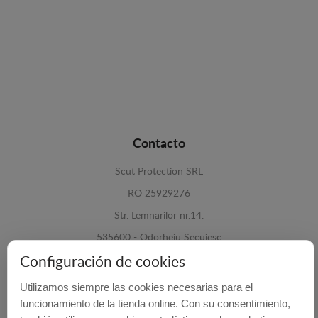
Contacto
Scut Protection SRL
RO 25929276
Str. Lemnarilor nr.14.
535600 - Odorheiu Secuiesc
Harghita, Romania
Configuración de cookies
Utilizamos siempre las cookies necesarias para el
E-mail:
info@cubrecarter.com
funcionamiento de la tienda online. Con su consentimiento,