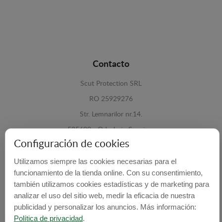
Contacto
Scut Protection SRL
RO 25929276
Str. Lemnarilor nr.14.
535600 - Odorheiu Secuiesc
Configuración de cookies
Harghita, Romania
Utilizamos siempre las cookies necesarias para el
E-mail:
info@cubrecarter.com
funcionamiento de la tienda online. Con su consentimiento,
también utilizamos cookies estadísticas y de marketing para
Site:
www.cubrecarter.com
analizar el uso del sitio web, medir la eficacia de nuestra
publicidad y personalizar los anuncios. Más información:
Política de privacidad
.