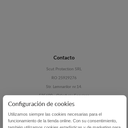
Contacto
Scut Protection SRL
RO 25929276
Str. Lemnarilor nr.14.
535600 - Odorheiu Secuiesc
Configuración de cookies
Harghita, Romania
Utilizamos siempre las cookies necesarias para el
E-mail:
info@cubrecarter.com
funcionamiento de la tienda online. Con su consentimiento,
también utilizamos cookies estadísticas y de marketing para