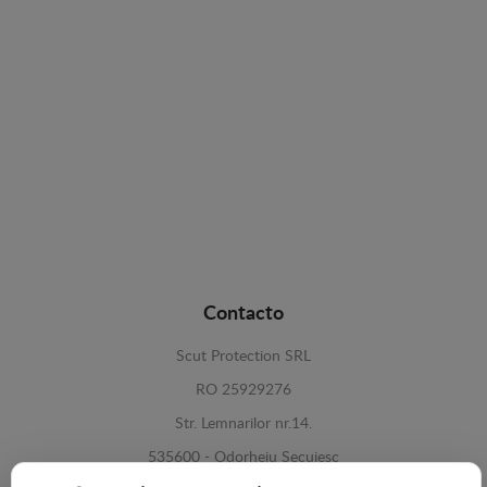
Contacto
Scut Protection SRL
RO 25929276
Str. Lemnarilor nr.14.
535600 - Odorheiu Secuiesc