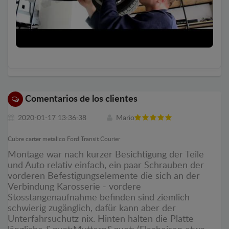
Comentarios de los clientes
2020-01-17 13:36:38
Mario
Cubre carter metalico Ford Transit Courier
Montage war nach kurzer Besichtigung der Teile
und Auto relativ einfach, ein paar Schrauben der
vorderen Befestigungselemente die sich an der
Verbindung Karosserie - vordere
Stosstangenaufnahme befinden sind ziemlich
schwierig zugänglich, dafür kann aber der
Unterfahrsuchutz nix. Hinten halten die Platte