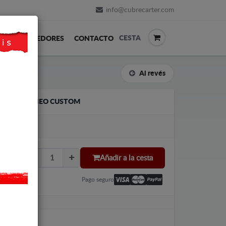
info@cubrecarter.com
CESTA
REVENDEDORES
CONTACTO
Al revés
FORD TOURNEO CUSTOM
Añadir a la cesta
Pago seguro