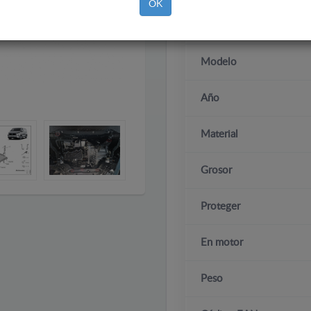
OK
Marca
Modelo
Año
Material
Grosor
Proteger
En motor
Peso