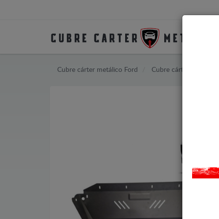
Cubre cárter metálico Ford
Cubre cárter metálic