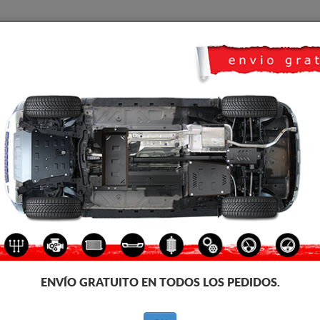
CUBRE CARTER
HOME
TRANSPORTE
FEEDBACK
o Ford Tourneo Custom
CUBRE CÁRTER METALICO 
Código de producto: 08.068
206
€
IVA incl.
ENVÍO GRATUITO EN TODOS LOS PEDIDOS.