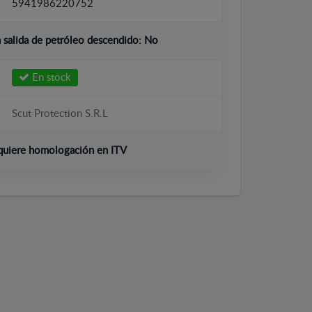
5941986220752
salida de petróleo descendido:
No
En stock
Scut Protection S.R.L
quiere homologación en ITV