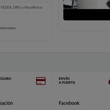
, FEDEX, DPD o ParcelForce
laborables.
EGURO
ENVÍO
A PUERTA
mación
Facebook