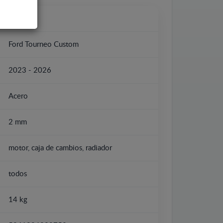
Ford
Ford Tourneo Custom
2023 - 2026
Acero
2 mm
motor, caja de cambios, radiador
todos
14 kg