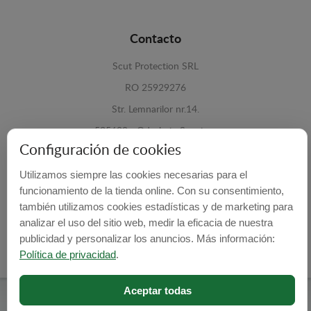
Contacto
Scut Protection SRL
RO 25929276
Str. Lemnarilor nr.14.
535600 - Odorheiu Secuiesc
Configuración de cookies
Harghita, Romania
Utilizamos siempre las cookies necesarias para el
E-mail:
info@cubrecarter.com
funcionamiento de la tienda online. Con su consentimiento,
también utilizamos cookies estadísticas y de marketing para
Site:
www.cubrecarter.com
analizar el uso del sitio web, medir la eficacia de nuestra
publicidad y personalizar los anuncios. Más información:
Política de privacidad
.
Aceptar todas
Cubre Carter -
© 2026