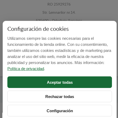
RO 25929276
Str. Lemnarilor nr.14.
535600 - Odorheiu Secuiesc
Configuración de cookies
Harghita, Romania
Utilizamos siempre las cookies necesarias para el
E-mail:
info@cubrecarter.com
funcionamiento de la tienda online. Con su consentimiento,
también utilizamos cookies estadísticas y de marketing para
Site:
www.cubrecarter.com
analizar el uso del sitio web, medir la eficacia de nuestra
publicidad y personalizar los anuncios. Más información:
Política de privacidad
.
Aceptar todas
Cubre Carter -
© 2026
Programed By
lokopi WEB
Rechazar todas
Configuración
Configuración de cookies