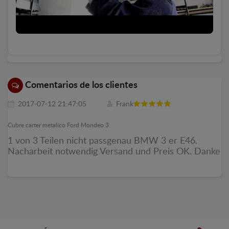
Comentarios de los clientes
2017-07-12 21:47:05
Frank
Cubre carter metalico Ford Mondeo 3
1 von 3 Teilen nicht passgenau BMW 3 er E46.
Nacharbeit notwendig Versand und Preis OK. Danke