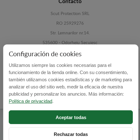
Contacto
Scut Protection SRL
RO 25929276
Str. Lemnarilor nr.14.
535600 - Odorheiu Secuiesc
Harghita, Romania
Configuración de cookies
Utilizamos siempre las cookies necesarias para el
E-mail:
info@cubrecarter.com
funcionamiento de la tienda online. Con su consentimiento,
también utilizamos cookies estadísticas y de marketing para
Site:
www.cubrecarter.com
analizar el uso del sitio web, medir la eficacia de nuestra
publicidad y personalizar los anuncios. Más información:
Política de privacidad
.
Aceptar todas
Cubre Carter -
© 2026
Programed By
lokopi WEB
Rechazar todas