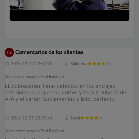
Comentarios de los clientes
2025-12-12 22:50:01
Salanova
Cubre carter metalico Ford EcoSport
EL cubrecarter tiene defectos en los anclajes
anteriores que quedan cortos y toca la tubería del
A/A y el cárter. Suplementas y listo, perfecto.
2016-12-09 22:33:41
Josef
Cubre carter metalico Ford EcoSport