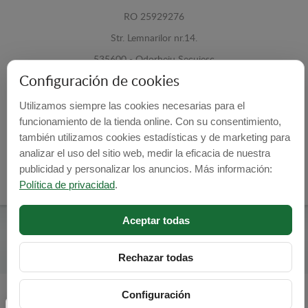
RO 25929276
Str. Lemnarilor nr.14.
535600 - Odorheiu Secuiesc
Configuración de cookies
Harghita, Romania
Utilizamos siempre las cookies necesarias para el
E-mail:
info@cubrecarter.com
funcionamiento de la tienda online. Con su consentimiento,
también utilizamos cookies estadísticas y de marketing para
Site:
www.cubrecarter.com
analizar el uso del sitio web, medir la eficacia de nuestra
publicidad y personalizar los anuncios. Más información:
Política de privacidad
.
Aceptar todas
Cubre Carter -
© 2026
Programed By
lokopi WEB
Rechazar todas
Configuración