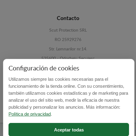
Contacto
Scut Protection SRL
RO 25929276
Str. Lemnarilor nr.14.
535600 - Odorheiu Secuiesc
Configuración de cookies
Harghita, Romania
Utilizamos siempre las cookies necesarias para el
E-mail:
info@cubrecarter.com
funcionamiento de la tienda online. Con su consentimiento,
también utilizamos cookies estadísticas y de marketing para
Site:
www.cubrecarter.com
analizar el uso del sitio web, medir la eficacia de nuestra
publicidad y personalizar los anuncios. Más información:
Política de privacidad
.
Aceptar todas
Cubre Carter -
© 2026