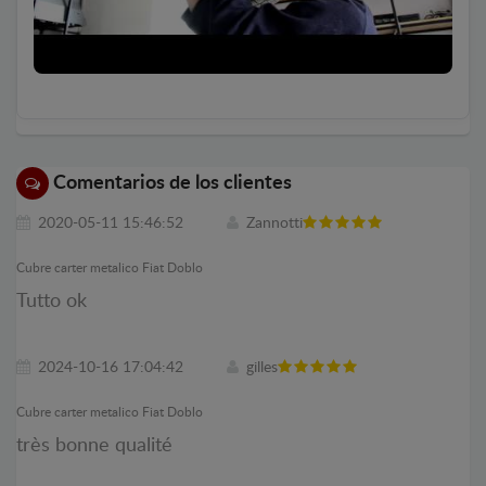
Comentarios de los clientes
2020-05-11 15:46:52
Zannotti
Cubre carter metalico Fiat Doblo
Tutto ok
2024-10-16 17:04:42
gilles
Cubre carter metalico Fiat Doblo
très bonne qualité