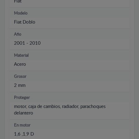
Fiat
Modelo
Fiat Doblo
Año
2001 - 2010
Material
Acero
Grosor
2 mm
Proteger
motor, caja de cambios, radiador, parachoques
delantero
En motor
1,6 ,1,9 D