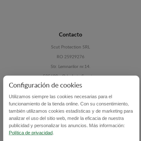
Contacto
Scut Protection SRL
RO 25929276
Str. Lemnarilor nr.14.
535600 - Odorheiu Secuiesc
Configuración de cookies
Harghita, Romania
Utilizamos siempre las cookies necesarias para el
E-mail:
info@cubrecarter.com
funcionamiento de la tienda online. Con su consentimiento,
también utilizamos cookies estadísticas y de marketing para
Site:
www.cubrecarter.com
analizar el uso del sitio web, medir la eficacia de nuestra
publicidad y personalizar los anuncios. Más información:
Política de privacidad
.