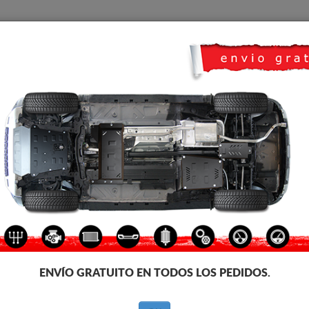
CUBRE CARTER
HOME
TRANSPORTE
FEEDBACK
iat Albea
CUBRE CÁRTER METALICO FI
Código de producto: 07.041
170 €
151
€
IVA incl.
ENVÍO GRATUITO EN TODOS LOS PEDIDOS.