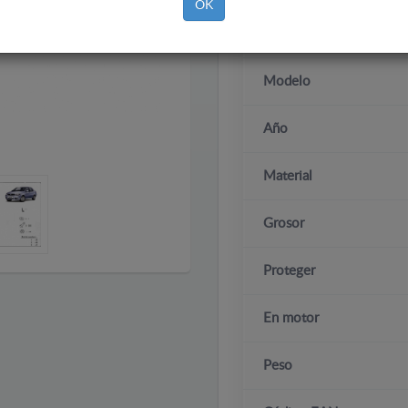
OK
Marca
Modelo
Año
Material
Grosor
Proteger
En motor
Peso