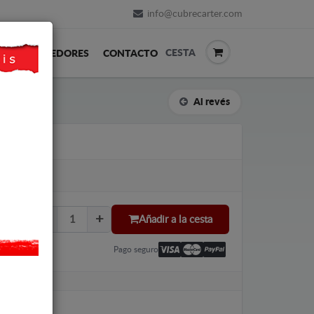
info@cubrecarter.com
CESTA
REVENDEDORES
CONTACTO
Al revés
AT ALBEA
Añadir a la cesta
Pago seguro