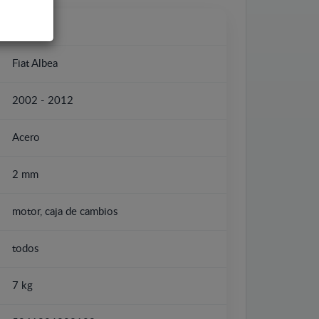
Fiat
Fiat Albea
2002 - 2012
Acero
2 mm
motor, caja de cambios
todos
7 kg