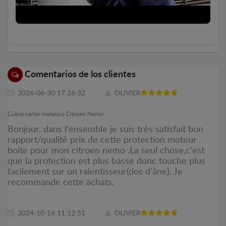
Comentarios de los clientes
2026-06-30 17:26:32
OLIVIER
Cubre carter metalico Citroen Nemo
Bonjour, dans l'ensemble je suis très satisfait bon
rapport/qualité prix de cette protection moteur
boite pour mon citroen nemo .La seul chose,c'est
que la protection est plus basse donc touche plus
facilement sur un ralentisseur(dos d’âne). Je
recommande cette achats,
2024-10-16 11:12:51
OLIVIER