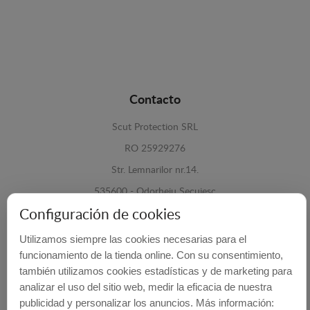
Contacto
Scut Protection SRL
RO 25929276
Str. Lemnarilor nr.14.
535600 - Odorheiu Secuiesc
Configuración de cookies
Harghita, Romania
Utilizamos siempre las cookies necesarias para el
E-mail:
info@cubrecarter.com
funcionamiento de la tienda online. Con su consentimiento,
también utilizamos cookies estadísticas y de marketing para
Site:
www.cubrecarter.com
analizar el uso del sitio web, medir la eficacia de nuestra
publicidad y personalizar los anuncios. Más información: