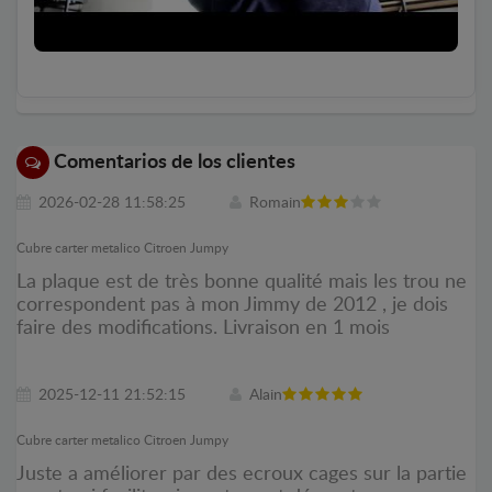
Comentarios de los clientes
2026-02-28 11:58:25
Romain
Cubre carter metalico Citroen Jumpy
La plaque est de très bonne qualité mais les trou ne
correspondent pas à mon Jimmy de 2012 , je dois
faire des modifications. Livraison en 1 mois
2025-12-11 21:52:15
Alain
Cubre carter metalico Citroen Jumpy
Juste a améliorer par des ecroux cages sur la partie