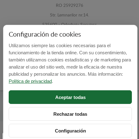
RO 25929276
Str. Lemnarilor nr.14.
535600 - Odorheiu Secuiesc
Configuración de cookies
Harghita, Romania
Utilizamos siempre las cookies necesarias para el
E-mail:
info@cubrecarter.com
funcionamiento de la tienda online. Con su consentimiento,
también utilizamos cookies estadísticas y de marketing para
Site:
www.cubrecarter.com
analizar el uso del sitio web, medir la eficacia de nuestra
publicidad y personalizar los anuncios. Más información:
Política de privacidad
.
Aceptar todas
Cubre Carter -
© 2026
Programed By
lokopi WEB
Rechazar todas
Configuración
Configuración de cookies