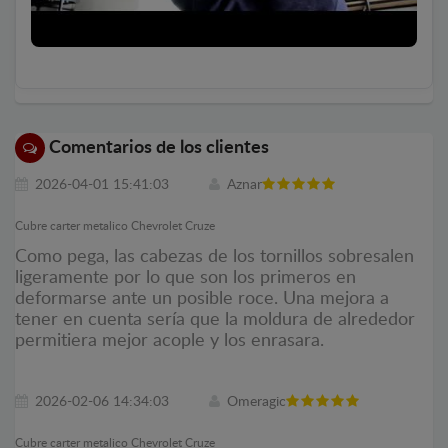
Comentarios de los clientes
2026-04-01 15:41:03
Aznar
Cubre carter metalico Chevrolet Cruze
Como pega, las cabezas de los tornillos sobresalen
ligeramente por lo que son los primeros en
deformarse ante un posible roce. Una mejora a
tener en cuenta sería que la moldura de alrededor
permitiera mejor acople y los enrasara.
2026-02-06 14:34:03
Omeragic
Cubre carter metalico Chevrolet Cruze