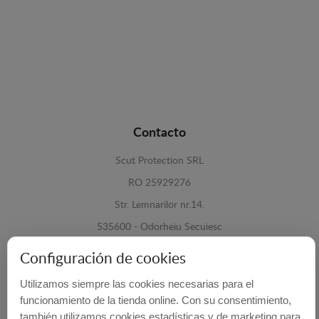
Contacto
Scut Protection SRL
RO 25929276
Str. Lemnarilor nr.14.
535600 - Odorheiu Secuiesc
Harghita, Romania
Configuración de cookies
E-mail:
info@cubrecarter.com
Utilizamos siempre las cookies necesarias para el
funcionamiento de la tienda online. Con su consentimiento,
Site:
www.cubrecarter.com
también utilizamos cookies estadísticas y de marketing para