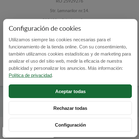
RO 25929276
Str. Lemnarilor nr.14.
535600 - Odorheiu Secuiesc
Configuración de cookies
Harghita, Romania
Utilizamos siempre las cookies necesarias para el
E-mail:
info@cubrecarter.com
funcionamiento de la tienda online. Con su consentimiento,
también utilizamos cookies estadísticas y de marketing para
Site:
www.cubrecarter.com
analizar el uso del sitio web, medir la eficacia de nuestra
publicidad y personalizar los anuncios. Más información:
Política de privacidad
.
Aceptar todas
Cubre Carter -
© 2026
Programed By
lokopi WEB
Rechazar todas
Configuración
Configuración de cookies