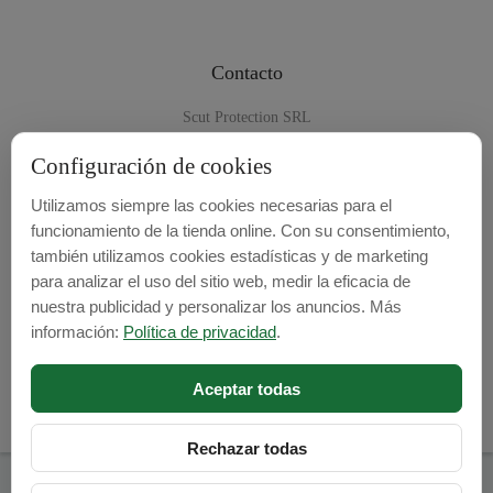
Contacto
Scut Protection SRL
RO 25929276
Configuración de cookies
Str. Lemnarilor nr.14.
Utilizamos siempre las cookies necesarias para el
535600 - Odorheiu Secuiesc
funcionamiento de la tienda online. Con su consentimiento,
Harghita, Romania
también utilizamos cookies estadísticas y de marketing
para analizar el uso del sitio web, medir la eficacia de
E-mail:
info@cubrecarter.com
nuestra publicidad y personalizar los anuncios. Más
información:
Política de privacidad
.
Site:
www.cubrecarter.com
Aceptar todas
Rechazar todas