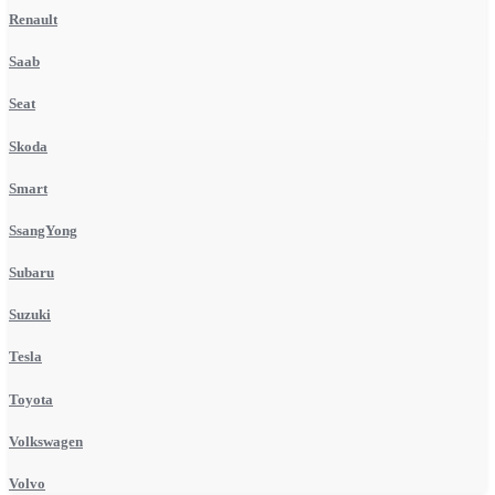
Renault
Saab
Seat
Skoda
Smart
SsangYong
Subaru
Suzuki
Tesla
Toyota
Volkswagen
Volvo