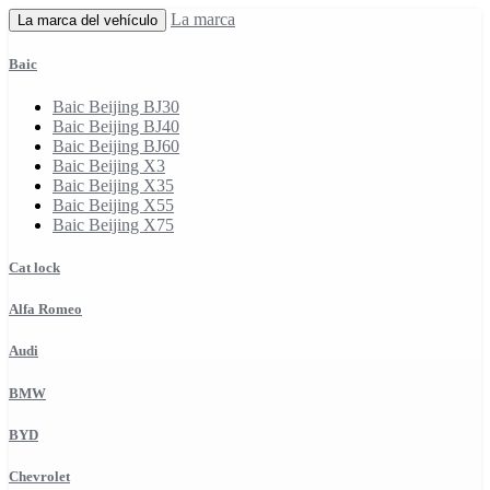
La marca
La marca del vehículo
Baic
Baic Beijing BJ30
Baic Beijing BJ40
Baic Beijing BJ60
Baic Beijing X3
Baic Beijing X35
Baic Beijing X55
Baic Beijing X75
Cat lock
Alfa Romeo
Audi
BMW
BYD
Chevrolet