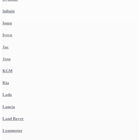
Infiniti
Isuzu
Iveco
Jac
Jeep
KGM
Kia
Lada
Lancia
Land Rover
Leapmotor