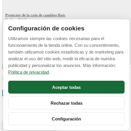
Protector de la caja de cambios Baic
Beijing BJ40
Configuración de cookies
2023 - 2026
Utilizamos siempre las cookies necesarias para el
caja de cambios
funcionamiento de la tienda online. Con su consentimiento,
también utilizamos cookies estadísticas y de marketing para
Añadir a la cesta
analizar el uso del sitio web, medir la eficacia de nuestra
319 €
publicidad y personalizar los anuncios. Más información:
Política de privacidad
.
ENVÍO GRATUITO EN TODOS LOS PEDIDOS.
Aceptar todas
OK
Rechazar todas
Configuración
Configuración de cookies