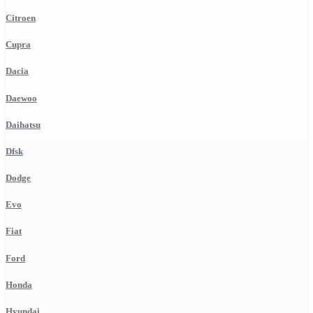
Citroen
Cupra
Dacia
Daewoo
Daihatsu
Dfsk
Dodge
Evo
Fiat
Ford
Honda
Hyundai