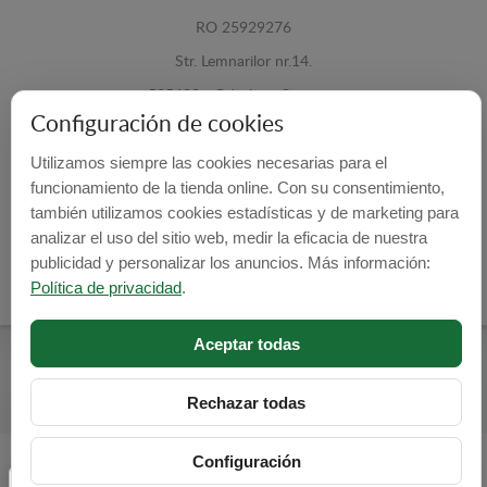
RO 25929276
Str. Lemnarilor nr.14.
535600 - Odorheiu Secuiesc
Configuración de cookies
Harghita, Romania
Utilizamos siempre las cookies necesarias para el
E-mail:
info@cubrecarter.com
funcionamiento de la tienda online. Con su consentimiento,
también utilizamos cookies estadísticas y de marketing para
Site:
www.cubrecarter.com
analizar el uso del sitio web, medir la eficacia de nuestra
publicidad y personalizar los anuncios. Más información:
Política de privacidad
.
Aceptar todas
Cubre Carter -
© 2026
Programed By
lokopi WEB
Rechazar todas
Configuración
Configuración de cookies