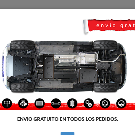
CUBRE CARTER
HOME
TRANSPORTE
FEEDBACK
etálico Alfa Romeo 159
CUBRE CÁRTER METALICO A
Código de producto: 01.101
300
€
IVA incl.
ENVÍO GRATUITO EN TODOS LOS PEDIDOS.