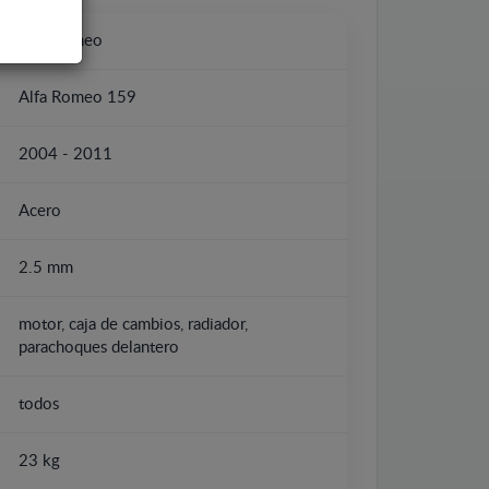
Alfa Romeo
Alfa Romeo 159
2004 - 2011
Acero
2.5 mm
motor, caja de cambios, radiador,
parachoques delantero
todos
23 kg