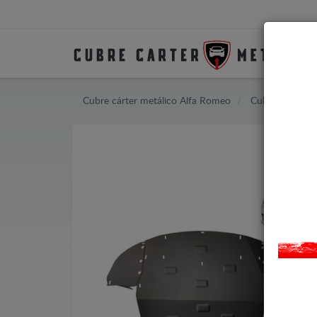
Cubre cárter metálico Alfa Romeo
Cubre cárter m