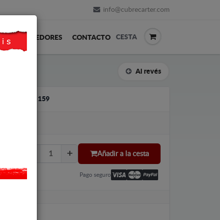
info@cubrecarter.com
CESTA
REVENDEDORES
CONTACTO
Al revés
LFA ROMEO 159
Añadir a la cesta
Pago seguro