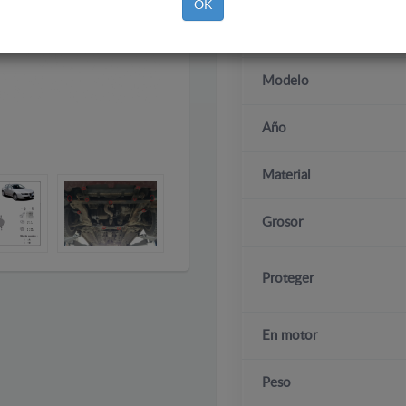
OK
Marca
Modelo
Año
Material
Grosor
Proteger
En motor
Peso