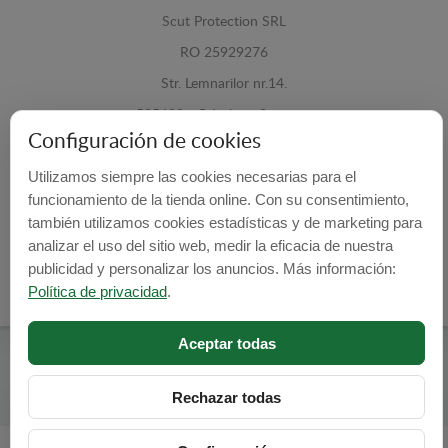
Scut Protection SRL
RO 25929276
Str. Lemnarilor nr.14.
535600 - Odorheiu Secuiesc
Configuración de cookies
Harghita, Romania
Utilizamos siempre las cookies necesarias para el
E-mail:
info@cubrecarter.com
funcionamiento de la tienda online. Con su consentimiento,
también utilizamos cookies estadísticas y de marketing para
Site:
www.cubrecarter.com
analizar el uso del sitio web, medir la eficacia de nuestra
publicidad y personalizar los anuncios. Más información:
Política de privacidad
.
Aceptar todas
Cubre Carter -
© 2026
Programed By
lokopi WEB
Rechazar todas