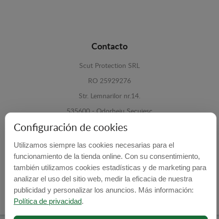
Contacto
Scut Protection SRL
RO 25929276
Str. Lemnarilor nr.14.
535600 - Odorheiu Secuiesc
Configuración de cookies
Harghita, Romania
Utilizamos siempre las cookies necesarias para el
E-mail:
info@cubrecarter.com
funcionamiento de la tienda online. Con su consentimiento,
también utilizamos cookies estadísticas y de marketing para
Site:
www.cubrecarter.com
analizar el uso del sitio web, medir la eficacia de nuestra
publicidad y personalizar los anuncios. Más información:
Política de privacidad
.