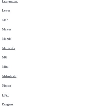
Leapmotor
Lexus
Man
Maxus
Mazda
Mercedes
MG
Mini
Mitsubishi
Nissan
Opel
Peugeot