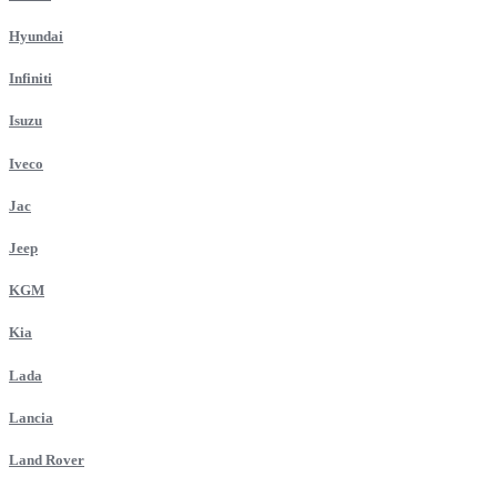
Hyundai
Infiniti
Isuzu
Iveco
Jac
Jeep
KGM
Kia
Lada
Lancia
Land Rover