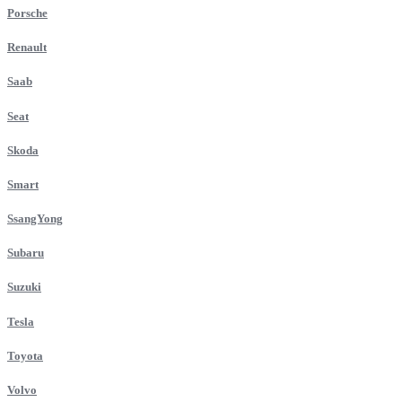
Porsche
Renault
Saab
Seat
Skoda
Smart
SsangYong
Subaru
Suzuki
Tesla
Toyota
Volvo