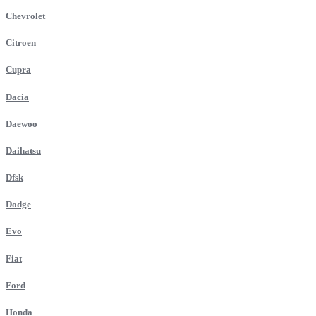
Chevrolet
Citroen
Cupra
Dacia
Daewoo
Daihatsu
Dfsk
Dodge
Evo
Fiat
Ford
Honda