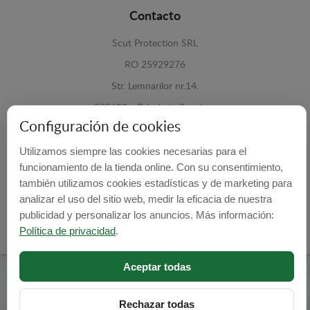
Contacto
Scut Protection SRL
RO 25929276
Str. Lemnarilor nr.14.
535600 - Odorheiu Secuiesc
Configuración de cookies
Harghita, Romania
Utilizamos siempre las cookies necesarias para el
E-mail:
info@cubrecarter.com
funcionamiento de la tienda online. Con su consentimiento,
también utilizamos cookies estadísticas y de marketing para
Site:
www.cubrecarter.com
analizar el uso del sitio web, medir la eficacia de nuestra
publicidad y personalizar los anuncios. Más información:
Política de privacidad
.
Aceptar todas
Cubre Carter -
© 2026
Programed By
lokopi WEB
Rechazar todas