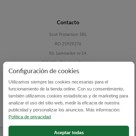
Contacto
Scut Protection SRL
RO 25929276
Str. Lemnarilor nr.14.
535600 - Odorheiu Secuiesc
Configuración de cookies
Harghita, Romania
Utilizamos siempre las cookies necesarias para el
E-mail:
info@cubrecarter.com
funcionamiento de la tienda online. Con su consentimiento,
también utilizamos cookies estadísticas y de marketing para
Site:
www.cubrecarter.com
analizar el uso del sitio web, medir la eficacia de nuestra
publicidad y personalizar los anuncios. Más información:
Política de privacidad
.
Aceptar todas