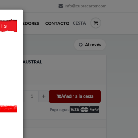
info@cubrecarter.com
CESTA
REVENDEDORES
CONTACTO
Al revés
O RENAULT AUSTRAL
LU
Añadir a la cesta
Pago seguro