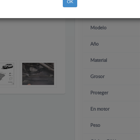
OK
Marca
Modelo
Año
Material
Grosor
Proteger
En motor
Peso