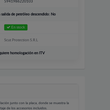
5941986220103
salida de petróleo descendido:
No
En stock
Scut Protection S.R.L
quiere homologación en ITV
lación junto con la placa, donde se muestra la
aje de los accesorios incluidos.