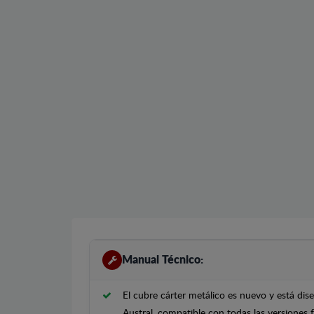
Manual Técnico:
El cubre cárter metálico es nuevo y está di
Austral, compatible con todas las versiones