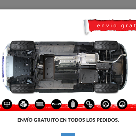
CUBRE CARTER
HOME
TRANSPORTE
FEEDBACK
co Renault Austral
CUBRE CÁRTER DE ALUMINI
Código de producto: 19.140A
320
€
IVA incl.
ENVÍO GRATUITO EN TODOS LOS PEDIDOS.