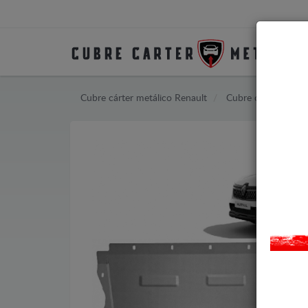
Cubre cárter metálico Renault
Cubre cárter metáli