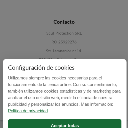
Contacto
Scut Protection SRL
RO 25929276
Str. Lemnarilor nr.14.
535600 - Odorheiu Secuiesc
Configuración de cookies
Harghita, Romania
Utilizamos siempre las cookies necesarias para el
E-mail:
info@cubrecarter.com
funcionamiento de la tienda online. Con su consentimiento,
también utilizamos cookies estadísticas y de marketing para
Site:
www.cubrecarter.com
analizar el uso del sitio web, medir la eficacia de nuestra
publicidad y personalizar los anuncios. Más información:
Política de privacidad
.
Aceptar todas