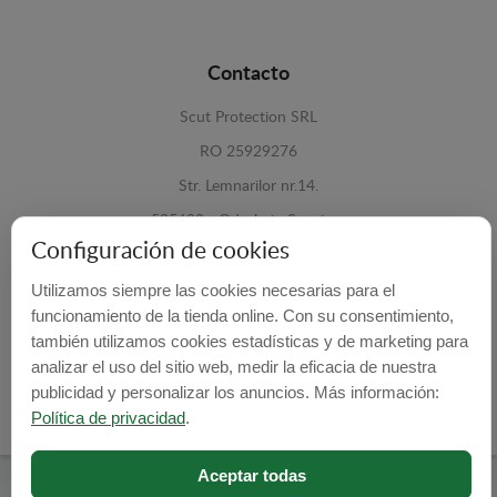
Contacto
Scut Protection SRL
RO 25929276
Str. Lemnarilor nr.14.
535600 - Odorheiu Secuiesc
Configuración de cookies
Harghita, Romania
Utilizamos siempre las cookies necesarias para el
E-mail:
info@cubrecarter.com
funcionamiento de la tienda online. Con su consentimiento,
también utilizamos cookies estadísticas y de marketing para
Site:
www.cubrecarter.com
analizar el uso del sitio web, medir la eficacia de nuestra
publicidad y personalizar los anuncios. Más información:
Política de privacidad
.
Aceptar todas