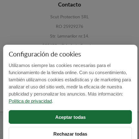
Contacto
Scut Protection SRL
RO 25929276
Str. Lemnarilor nr.14.
535600 - Odorheiu Secuiesc
Configuración de cookies
Harghita, Romania
Utilizamos siempre las cookies necesarias para el
E-mail:
info@cubrecarter.com
funcionamiento de la tienda online. Con su consentimiento,
también utilizamos cookies estadísticas y de marketing para
Site:
www.cubrecarter.com
analizar el uso del sitio web, medir la eficacia de nuestra
publicidad y personalizar los anuncios. Más información:
Política de privacidad
.
Aceptar todas
Cubre Carter -
© 2026
Programed By
lokopi WEB
Rechazar todas