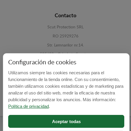
Contacto
Scut Protection SRL
RO 25929276
Str. Lemnarilor nr.14.
535600 - Odorheiu Secuiesc
Configuración de cookies
Harghita, Romania
Utilizamos siempre las cookies necesarias para el
E-mail:
info@cubrecarter.com
funcionamiento de la tienda online. Con su consentimiento,
también utilizamos cookies estadísticas y de marketing para
Site:
www.cubrecarter.com
analizar el uso del sitio web, medir la eficacia de nuestra
publicidad y personalizar los anuncios. Más información:
Política de privacidad
.
Aceptar todas
Cubre Carter -
© 2026