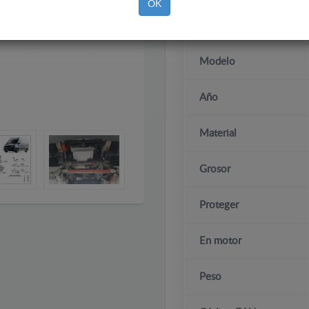
OK
Marca
Modelo
Año
Material
Grosor
Proteger
En motor
Peso