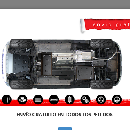
CUBRE CARTER
HOME
TRANSPORTE
FEEDBACK
álico Mercedes Sprinter
CUBRE CÁRTER DE ALUMINI
Código de producto: 14.096A
399
€
IVA incl.
ENVÍO GRATUITO EN TODOS LOS PEDIDOS.