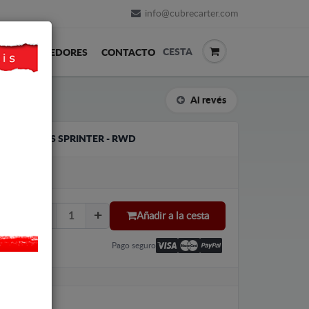
info@cubrecarter.com
CESTA
REVENDEDORES
CONTACTO
Al revés
O MERCEDES SPRINTER - RWD
LU
Añadir a la cesta
Pago seguro