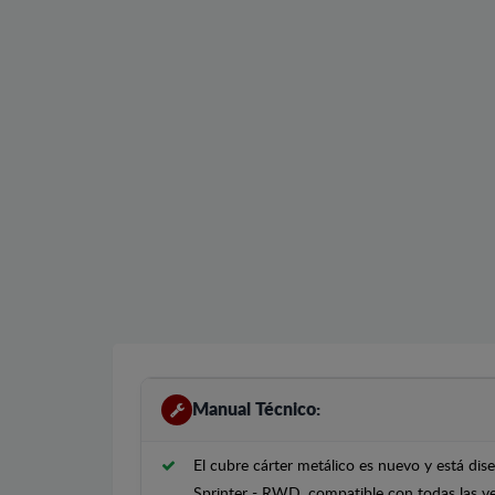
Manual Técnico:
El cubre cárter metálico es nuevo y está d
Sprinter - RWD, compatible con todas las ve