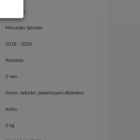
Mercedes
Mercedes Sprinter
2018 - 2026
Aluminio
3 mm
motor, radiador, parachoques delantero
todos
6 kg