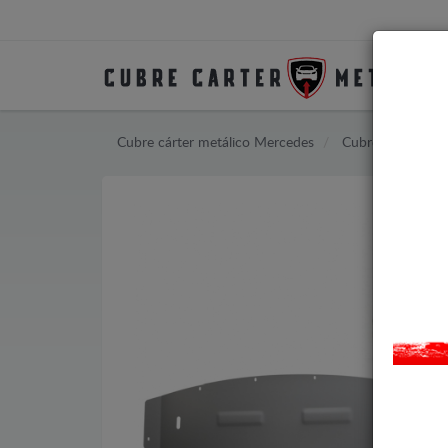
Cubre cárter metálico Mercedes
Cubre cárter met