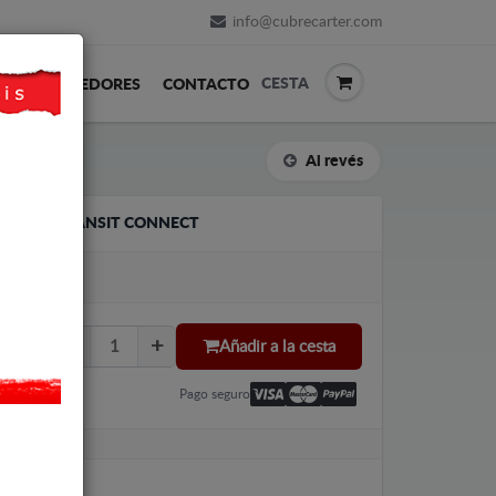
info@cubrecarter.com
CESTA
REVENDEDORES
CONTACTO
Al revés
O FORD TRANSIT CONNECT
LU
Añadir a la cesta
Pago seguro