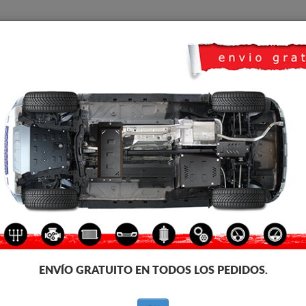
CUBRE CARTER
HOME
TRANSPORTE
FEEDBACK
 Ford Transit Connect
CUBRE CÁRTER DE ALUMINI
Código de producto: 30.044A
349
€
IVA incl.
ENVÍO GRATUITO EN TODOS LOS PEDIDOS.