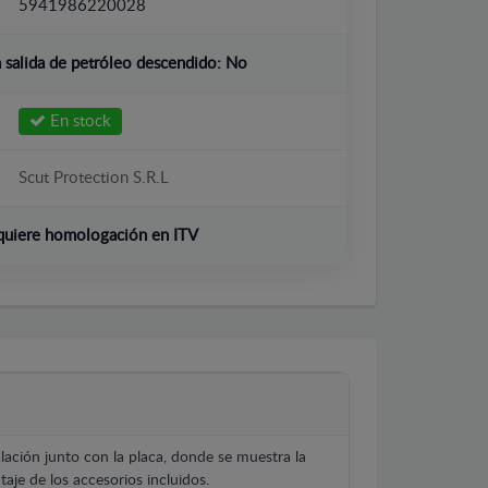
5941986220028
salida de petróleo descendido:
No
En stock
Scut Protection S.R.L
quiere homologación en ITV
lación junto con la placa, donde se muestra la
aje de los accesorios incluidos.