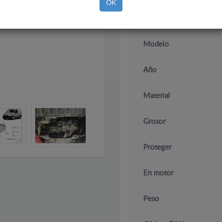
OK
Marca
Modelo
Año
Material
Grosor
Proteger
En motor
Peso