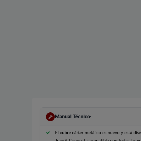
Manual Técnico:
El cubre cárter metálico es nuevo y está di
Transit Connect, compatible con todas las v