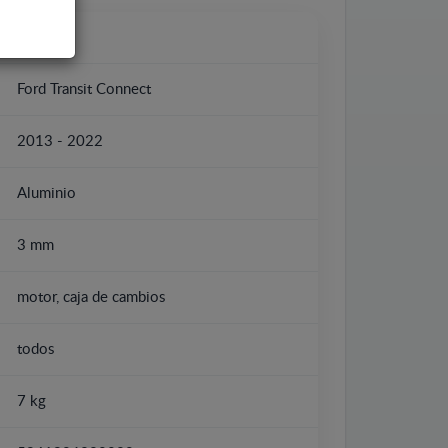
Ford
Ford Transit Connect
2013 - 2022
Aluminio
3 mm
motor, caja de cambios
todos
7 kg