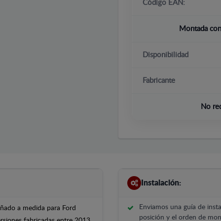
Código EAN:
Montada con 
Disponibilidad
Fabricante
No re
Instalación:
Enviamos una guía de insta
señado a medida para Ford
posición y el orden de mont
ersiones fabricadas entre 2013