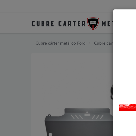
Cubre cárter metálico Ford
Cubre cárter metálic