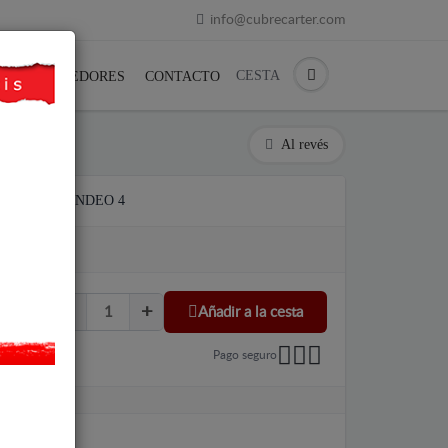
info@cubrecarter.com
CESTA
REVENDEDORES
CONTACTO
Al revés
O FORD MONDEO 4
LU
Añadir a la cesta
Pago seguro