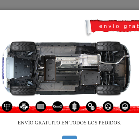
CUBRE CARTER
HOME
TRANSPORTE
FEEDBACK
o Ford Mondeo
CUBRE CÁRTER DE ALUMINI
Código de producto: 30.055A
299
€
IVA incl.
ENVÍO GRATUITO EN TODOS LOS PEDIDOS.