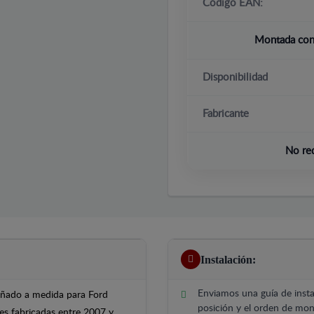
Código EAN:
Montada con 
Disponibilidad
Fabricante
No re
Instalación:
Enviamos una guía de insta
señado a medida para Ford
posición y el orden de mont
es fabricadas entre 2007 y