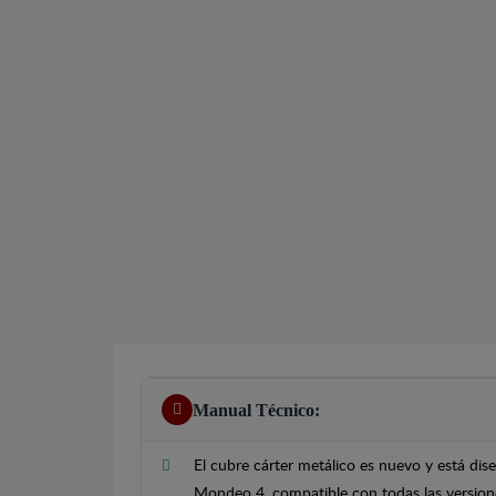
Manual Técnico:
El cubre cárter metálico es nuevo y está di
Mondeo 4, compatible con todas las version