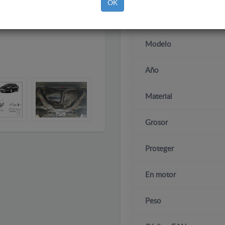
OK
Marca
Modelo
Año
Material
Grosor
Proteger
En motor
Peso