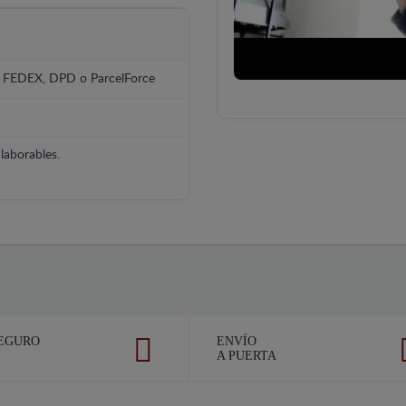
, FEDEX, DPD o ParcelForce
laborables.
EGURO
ENVÍO
A PUERTA