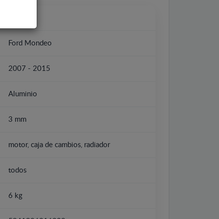
Ford
Ford Mondeo
2007 - 2015
Aluminio
3 mm
motor, caja de cambios, radiador
todos
6 kg