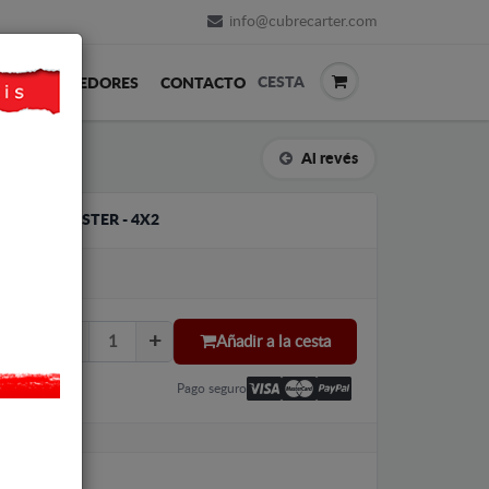
info@cubrecarter.com
CESTA
REVENDEDORES
CONTACTO
Al revés
 DACIA DUSTER - 4X2
LU
Añadir a la cesta
Pago seguro