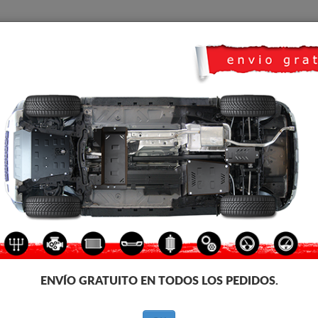
CUBRE CARTER
HOME
TRANSPORTE
FEEDBACK
 Dacia Duster III
CUBRE CÁRTER DE ALUMINIO
Código de producto: 06.050A
520
€
IVA incl.
ENVÍO GRATUITO EN TODOS LOS PEDIDOS.