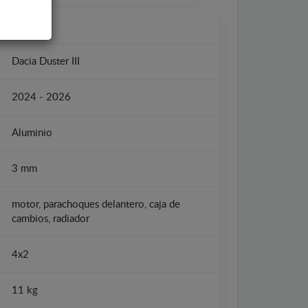
Dacia
Dacia Duster III
2024 - 2026
Aluminio
3 mm
motor, parachoques delantero, caja de
cambios, radiador
4x2
11 kg