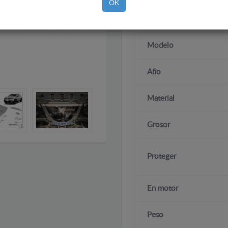
OK
Marca
Modelo
Año
Material
Grosor
Proteger
En motor
Peso