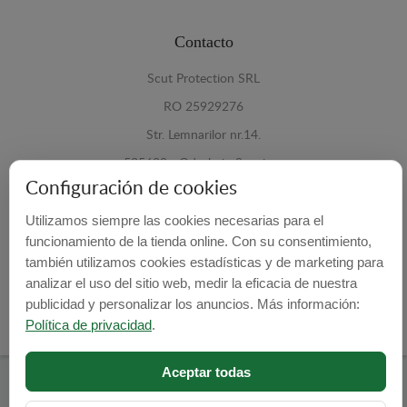
Contacto
Scut Protection SRL
RO 25929276
Str. Lemnarilor nr.14.
535600 - Odorheiu Secuiesc
Configuración de cookies
Harghita, Romania
Utilizamos siempre las cookies necesarias para el
E-mail:
info@cubrecarter.com
funcionamiento de la tienda online. Con su consentimiento,
también utilizamos cookies estadísticas y de marketing para
Site:
www.cubrecarter.com
analizar el uso del sitio web, medir la eficacia de nuestra
publicidad y personalizar los anuncios. Más información:
Política de privacidad
.
Aceptar todas
Cubre Carter -
© 2026