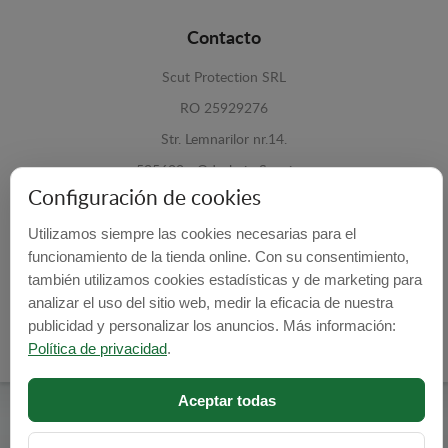
Contacto
Scut Protection SRL
RO 25929276
Str. Lemnarilor nr.14.
535600 - Odorheiu Secuiesc
Configuración de cookies
Harghita, Romania
Utilizamos siempre las cookies necesarias para el
E-mail:
info@cubrecarter.com
funcionamiento de la tienda online. Con su consentimiento,
también utilizamos cookies estadísticas y de marketing para
Site:
www.cubrecarter.com
analizar el uso del sitio web, medir la eficacia de nuestra
publicidad y personalizar los anuncios. Más información:
Política de privacidad
.
Aceptar todas
Cubre Carter -
© 2026
Programed By
lokopi WEB