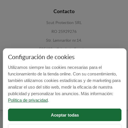
Contacto
Scut Protection SRL
RO 25929276
Str. Lemnarilor nr.14.
535600 - Odorheiu Secuiesc
Configuración de cookies
Harghita, Romania
Utilizamos siempre las cookies necesarias para el
E-mail:
info@cubrecarter.com
funcionamiento de la tienda online. Con su consentimiento,
también utilizamos cookies estadísticas y de marketing para
Site:
www.cubrecarter.com
analizar el uso del sitio web, medir la eficacia de nuestra
publicidad y personalizar los anuncios. Más información:
Política de privacidad
.
Aceptar todas
Cubre Carter -
© 2026
Programed By
lokopi WEB