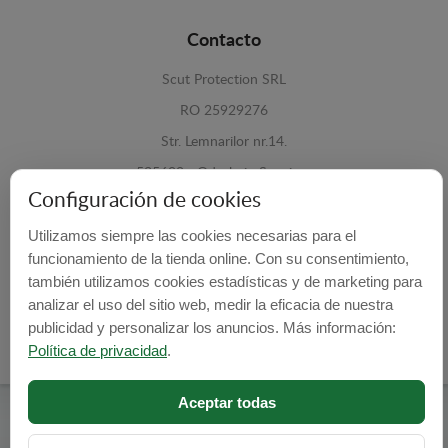
Contacto
Scut Protection SRL
RO 25929276
Str. Lemnarilor nr.14.
535600 - Odorheiu Secuiesc
Configuración de cookies
Harghita, Romania
Utilizamos siempre las cookies necesarias para el
E-mail:
info@cubrecarter.com
funcionamiento de la tienda online. Con su consentimiento,
también utilizamos cookies estadísticas y de marketing para
Site:
www.cubrecarter.com
analizar el uso del sitio web, medir la eficacia de nuestra
publicidad y personalizar los anuncios. Más información:
Política de privacidad
.
Aceptar todas
Cubre Carter -
© 2026
Programed By
lokopi WEB