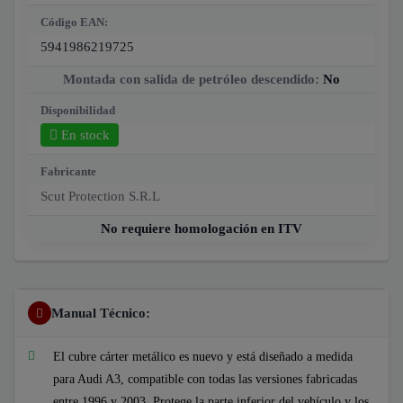
Código EAN:
5941986219725
Montada con salida de petróleo descendido:
No
Disponibilidad
En stock
Fabricante
Scut Protection S.R.L
No requiere homologación en ITV
Manual Técnico:
El cubre cárter metálico es nuevo y está diseñado a medida
para Audi A3, compatible con todas las versiones fabricadas
entre 1996 y 2003. Protege la parte inferior del vehículo y los