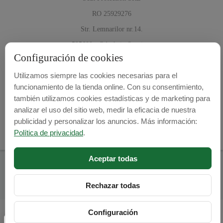
RO 25929276
Str. Lemnarilor nr.14.
535600 - Odorheiu Secuiesc
Configuración de cookies
Harghita, Romania
Utilizamos siempre las cookies necesarias para el
info@cubrecarter.com
E-mail:
funcionamiento de la tienda online. Con su consentimiento,
también utilizamos cookies estadísticas y de marketing para
www.cubrecarter.com
Site:
analizar el uso del sitio web, medir la eficacia de nuestra
publicidad y personalizar los anuncios. Más información:
Política de privacidad
.
Aceptar todas
© 2026
Cubre Carter -
Programed By
lokopi WEB
Rechazar todas
Configuración