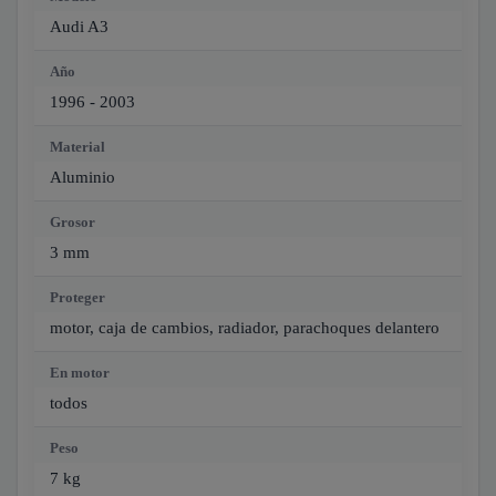
Audi A3
Año
1996 - 2003
Material
Aluminio
Grosor
3 mm
Proteger
motor, caja de cambios, radiador, parachoques delantero
En motor
todos
Peso
7 kg