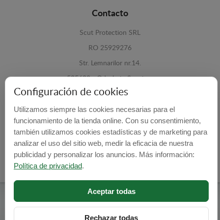
Contacto
Scut Protection SRL
RO 25929276
Str. Lemnarilor nr.14.
535600 - Odorheiu Secuiesc
Configuración de cookies
Harghita, Romania
Utilizamos siempre las cookies necesarias para el
E-mail:
info@cubrecarter.com
funcionamiento de la tienda online. Con su consentimiento,
también utilizamos cookies estadísticas y de marketing para
Site:
www.cubrecarter.com
analizar el uso del sitio web, medir la eficacia de nuestra
publicidad y personalizar los anuncios. Más información:
Política de privacidad
.
Aceptar todas
Cubre Carter -
© 2026
Programed By
lokopi WEB
Rechazar todas