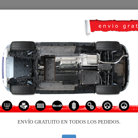
CUBRE CARTER
HOME
TRANSPORTE
FEEDBACK
o Dacia Duster I
PROTECTOR DE ALUMINIO D
4.50
out of
5
stars based on
1
Código de producto: 99.041A
206 €
179
€
ENVÍO GRATUITO EN TODOS LOS PEDIDOS.
IVA incl.