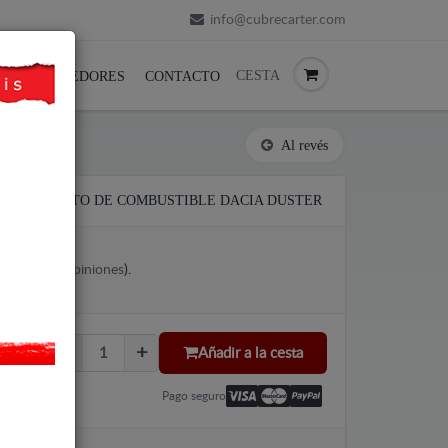
info@cubrecarter.com
CESTA
REVENDEDORES
CONTACTO
Al revés
EL DEPOSITO DE COMBUSTIBLE DACIA DUSTER
votes (
Ver opiniones
).
LU
Añadir a la cesta
Pago seguro