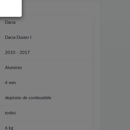
Dacia
Dacia Duster I
2010 - 2017
Aluminio
4 mm
depósito de combustible
todos
6 kg