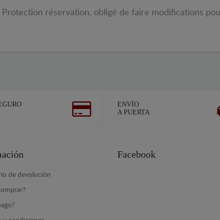
rotection réservation, obligé de faire modifications pour
EGURO
ENVÍO
A PUERTA
mación
Facebook
io de devolución
omprar?
ago?