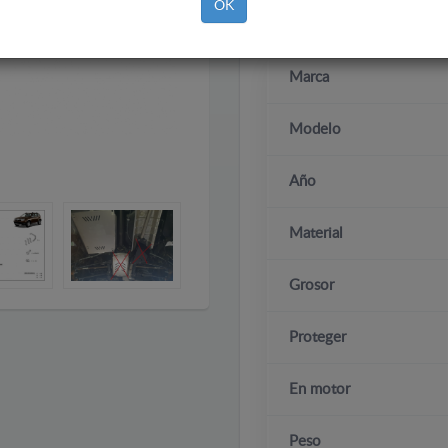
OK
Marca
Modelo
Año
Material
Grosor
Proteger
En motor
Peso