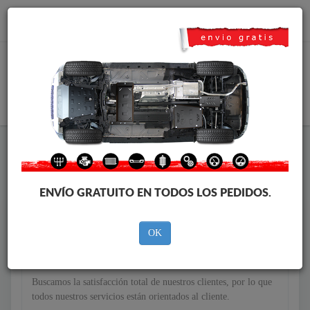
info@cubrecarter.com
CESTA
POLITICA DE DEVOLUCION - DIRECTAMENTE DEL
FABRICANTE
ENVÍO GRATUITO EN TODOS LOS PEDIDOS.
Devoluciones y reembolsos
OK
Satisfacción del cliente
Buscamos la satisfacción total de nuestros clientes, por lo que
todos nuestros servicios están orientados al cliente.