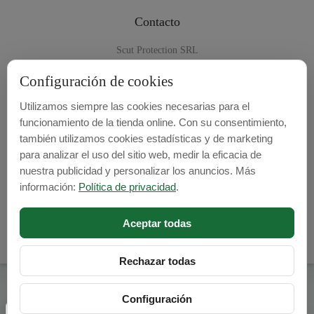
Contacto
Scut Protection SRL
RO 25929276
Configuración de cookies
Str. Lemnarilor nr.14.
Utilizamos siempre las cookies necesarias para el
535600 - Odorheiu Secuiesc
funcionamiento de la tienda online. Con su consentimiento,
Harghita, Romania
también utilizamos cookies estadísticas y de marketing
para analizar el uso del sitio web, medir la eficacia de
E-mail:
info@cubrecarter.com
nuestra publicidad y personalizar los anuncios. Más
información:
Política de privacidad
.
Site:
www.cubrecarter.com
Aceptar todas
Rechazar todas
Cubre Carter -
© 2026
Configuración
Programed By
lokopi WEB